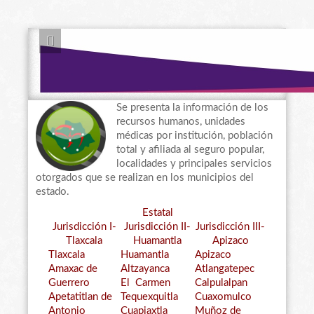
Se presenta la información de los
recursos humanos, unidades
médicas por institución, población
total y afiliada al seguro popular,
localidades y principales servicios
otorgados que se realizan en los municipios del
estado.
Estatal
Jurisdicción I-
Jurisdicción II-
Jurisdicción III-
Tlaxcala
Huamantla
Apizaco
Tlaxcala
Huamantla
Apizaco
Amaxac de
Altzayanca
Atlangatepec
Guerrero
El Carmen
Calpulalpan
Apetatitlan de
Tequexquitla
Cuaxomulco
Antonio
Cuapiaxtla
Muñoz de