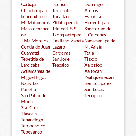
Carbajal
Ixtenco
Domingo
Chiautempan
Terrenate
Arenas
Ixtacuixtla de
Tocatlan
Españita
M. Matamoros
Zitlaltepec de
Hueyotlipan
Mazatecochco
Trinidad S.S.
Sanctorum de
de
Tzompantepec
L.Cardenas
J.Ma.Morelos
Emiliano Zapata
Nanacamilpa de
Contla de Juan
Lazaro
M. Arista
Cuamatzi
Cardenas
Tetla
Tepetitla de
San Jose
Tlaxco
Lardizabal
Teacalco
Xaloztoc
Acuamanala de
Xaltocan
Miguel Hgo.
Yauhquemecan
Nativitas
Benito Juarez
Panotla
San Lucas
San Pablo del
Tecopilco
Monte
Sta. Cruz
Tlaxcala
Tenancingo
Teolocholco
Tepeyanco