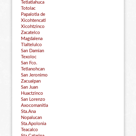
Tetlatlahuca
Totolac
Papalotla de
Xicohtencatl
Xicohtzinco
Zacatelco
Magdalena
Tlaltelulco
San Damian
Texoloc
San Fco.
Tetlanohcan
San Jeronimo
Zacualpan
San Juan
Huactzinco
San Lorenzo
Axocomanitla
Sta.Ana
Nopalucan
Sta.Apolonia
Teacalco
Sta.Catarina